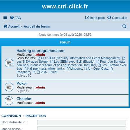
www.ctrl-click.fr
FAQ
Inscription
Connexion
R
Accueil
Accueil du forum
e
Nous sommes le 09 août 2026, 08:52
c
Forum
h
Hacking et programmation
e
Modérateur :
admin
Sous-forums :
Les SIEM (Security Information and Event Management)
,
r
Les SIEM avec Splunk
,
Les SIEM avec ELK (Elastic)
,
Pour que Suricata
écoute sur tout le réseau, et pas seulement en HostOnly
,
Les FireWall avec
c
état
,
Kali (pen-test, white hack)
,
Windows
,
AI - OpenClaw
,
Raspberry Pi
,
VBA - Excel
h
Sujets :
60
e
Poker
Modérateur :
admin
r
Sujets :
1
Chatche
Modérateur :
admin
CONNEXION
•
INSCRIPTION
Nom d’utilisateur :
Mot de passe :