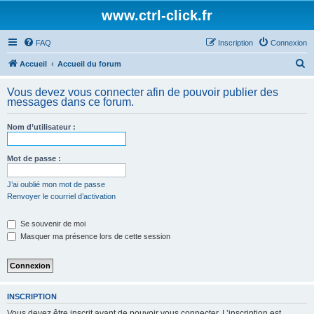
www.ctrl-click.fr
FAQ
Inscription
Connexion
R
Accueil
Accueil du forum
e
Vous devez vous connecter afin de pouvoir publier des
c
messages dans ce forum.
h
Nom d’utilisateur :
e
r
Mot de passe :
c
h
J’ai oublié mon mot de passe
Renvoyer le courriel d’activation
e
r
Se souvenir de moi
Masquer ma présence lors de cette session
INSCRIPTION
Vous devez être inscrit avant de pouvoir vous connecter. L’inscription est