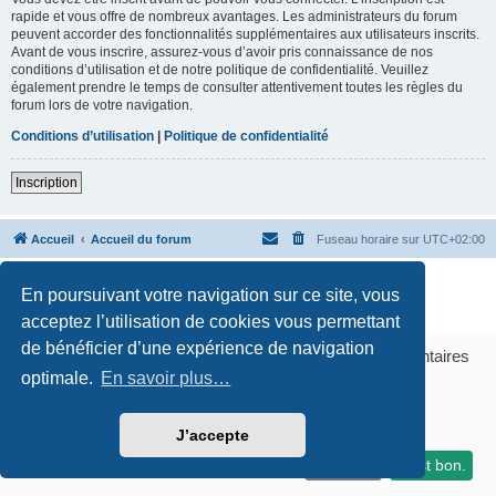
rapide et vous offre de nombreux avantages. Les administrateurs du forum
peuvent accorder des fonctionnalités supplémentaires aux utilisateurs inscrits.
Avant de vous inscrire, assurez-vous d’avoir pris connaissance de nos
conditions d’utilisation et de notre politique de confidentialité. Veuillez
également prendre le temps de consulter attentivement toutes les règles du
forum lors de votre navigation.
Conditions d’utilisation
|
Politique de confidentialité
Inscription
Accueil
Accueil du forum
Fuseau horaire sur
UTC+02:00
Développé par
phpBB
® Forum Software © phpBB Limited
En poursuivant votre navigation sur ce site, vous
Traduction française officielle
©
Qiaeru
Confidentialité
|
Conditions
acceptez l’utilisation de cookies vous permettant
GERER MES COOKIES
de bénéficier d’une expérience de navigation
Bonjour ! Pourrions-nous activer des services supplémentaires
Certains liens sur ce site sont des liens affilies Amazon. En savoir plus
pour
optimale.
Marketing / affiliation, Statistiques, Sécurité &
En savoir plus…
Publicité
? Vous pouvez toujours modifier ou retirer votre
consentement plus tard.
J’accepte
Laissez-moi choisir
Je refuse
C'est bon.