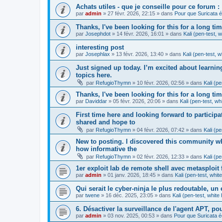
Achats utiles - que je conseille pour ce forum :
par
admin
»
27 févr. 2026, 22:15
» dans
Pour que Suricata é
Thanks, I've been looking for this for a long ti
par
Josephdot
»
14 févr. 2026, 16:01
» dans
Kali (pen-test, 
interesting post
par
Josephlax
»
13 févr. 2026, 13:40
» dans
Kali (pen-test, 
Just signed up today. I’m excited about learni
topics here.
par
RefugioThymn
»
10 févr. 2026, 02:56
» dans
Kali (p
Thanks, I've been looking for this for a long ti
par
Daviddar
»
05 févr. 2026, 20:06
» dans
Kali (pen-test, wh
First time here and looking forward to participa
shared and hope to
par
RefugioThymn
»
04 févr. 2026, 07:42
» dans
Kali (p
New to posting. I discovered this community wh
how informative the
par
RefugioThymn
»
02 févr. 2026, 12:33
» dans
Kali (p
1er exploit lab de remote shell avec metasploit
par
admin
»
01 janv. 2026, 18:45
» dans
Kali (pen-test, whit
Qui serait le cyber-ninja le plus redoutable, u
par
twene
»
16 déc. 2025, 23:05
» dans
Kali (pen-test, white
6. Désactiver la surveillance de l'agent APT, po
par
admin
»
03 nov. 2025, 00:53
» dans
Pour que Suricata é