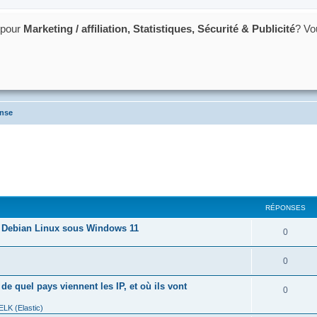
 pour
Marketing / affiliation, Statistiques, Sécurité & Publicité
? Vo
acking et du poker
onse
RÉPONSES
- Debian Linux sous Windows 11
R
0
é
R
0
p
é
 de quel pays viennent les IP, et où ils vont
o
R
0
p
n
é
LK (Elastic)
o