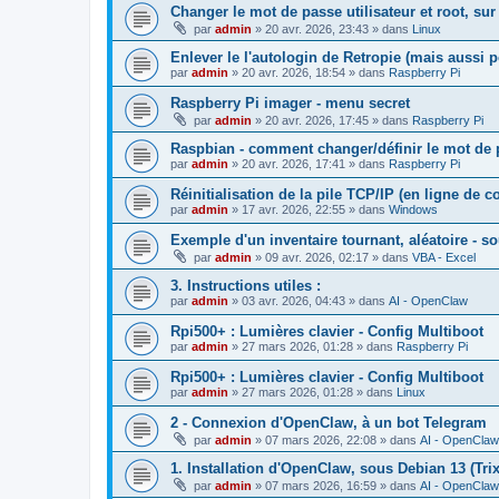
Changer le mot de passe utilisateur et root, su
par
admin
»
20 avr. 2026, 23:43
» dans
Linux
Enlever le l'autologin de Retropie (mais aussi 
par
admin
»
20 avr. 2026, 18:54
» dans
Raspberry Pi
Raspberry Pi imager - menu secret
par
admin
»
20 avr. 2026, 17:45
» dans
Raspberry Pi
Raspbian - comment changer/définir le mot de 
par
admin
»
20 avr. 2026, 17:41
» dans
Raspberry Pi
Réinitialisation de la pile TCP/IP (en ligne de
par
admin
»
17 avr. 2026, 22:55
» dans
Windows
Exemple d'un inventaire tournant, aléatoire - so
par
admin
»
09 avr. 2026, 02:17
» dans
VBA - Excel
3. Instructions utiles :
par
admin
»
03 avr. 2026, 04:43
» dans
AI - OpenClaw
Rpi500+ : Lumières clavier - Config Multiboot
par
admin
»
27 mars 2026, 01:28
» dans
Raspberry Pi
Rpi500+ : Lumières clavier - Config Multiboot
par
admin
»
27 mars 2026, 01:28
» dans
Linux
2 - Connexion d'OpenClaw, à un bot Telegram
par
admin
»
07 mars 2026, 22:08
» dans
AI - OpenClaw
1. Installation d'OpenClaw, sous Debian 13 (Trix
par
admin
»
07 mars 2026, 16:59
» dans
AI - OpenClaw