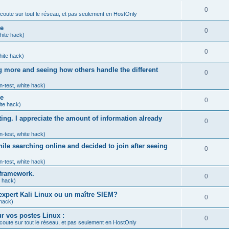
é
e
o
R
0
s
coute sur tout le réseau, et pas seulement en HostOnly
p
s
n
é
e
me
o
R
0
s
white hack)
p
s
n
é
e
o
R
0
s
white hack)
p
s
n
é
e
ng more and seeing how others handle the different
o
R
0
s
p
s
n
é
en-test, white hack)
e
o
s
me
p
R
0
s
n
ite hack)
e
o
é
s
ting. I appreciate the amount of information already
R
0
s
n
p
e
é
en-test, white hack)
s
o
s
ile searching online and decided to join after seeing
p
R
0
e
n
o
é
en-test, white hack)
s
s
 framework.
n
p
R
0
e
e hack)
s
o
é
s
n expert Kali Linux ou un maître SIEM?
R
0
e
n
 hack)
p
é
s
s
ur vos postes Linux :
o
R
0
coute sur tout le réseau, et pas seulement en HostOnly
p
e