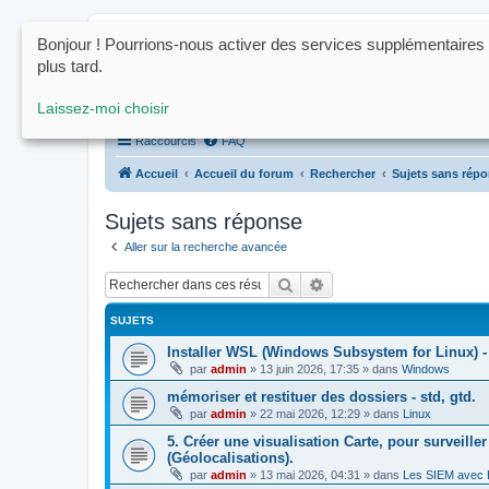
Bonjour ! Pourrions-nous activer des services supplémentaires
www.ctrl-click.fr
plus tard.
Le forum de la programmation, du h
Laissez-moi choisir
Raccourcis
FAQ
Accueil
Accueil du forum
Rechercher
Sujets sans rép
Sujets sans réponse
Aller sur la recherche avancée
Rechercher
Recherche avancée
SUJETS
Installer WSL (Windows Subsystem for Linux) 
par
admin
»
13 juin 2026, 17:35
» dans
Windows
mémoriser et restituer des dossiers - std, gtd.
par
admin
»
22 mai 2026, 12:29
» dans
Linux
5. Créer une visualisation Carte, pour surveiller
(Géolocalisations).
par
admin
»
13 mai 2026, 04:31
» dans
Les SIEM avec E