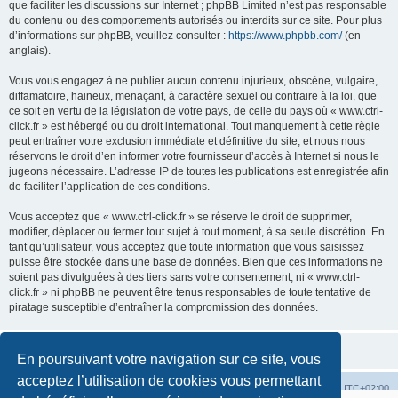
que faciliter les discussions sur Internet ; phpBB Limited n’est pas responsable
du contenu ou des comportements autorisés ou interdits sur ce site. Pour plus
d’informations sur phpBB, veuillez consulter :
https://www.phpbb.com/
(en
anglais).
Vous vous engagez à ne publier aucun contenu injurieux, obscène, vulgaire,
diffamatoire, haineux, menaçant, à caractère sexuel ou contraire à la loi, que
ce soit en vertu de la législation de votre pays, de celle du pays où « www.ctrl-
click.fr » est hébergé ou du droit international. Tout manquement à cette règle
peut entraîner votre exclusion immédiate et définitive du site, et nous nous
réservons le droit d’en informer votre fournisseur d’accès à Internet si nous le
jugeons nécessaire. L’adresse IP de toutes les publications est enregistrée afin
de faciliter l’application de ces conditions.
Vous acceptez que « www.ctrl-click.fr » se réserve le droit de supprimer,
modifier, déplacer ou fermer tout sujet à tout moment, à sa seule discrétion. En
tant qu’utilisateur, vous acceptez que toute information que vous saisissez
puisse être stockée dans une base de données. Bien que ces informations ne
soient pas divulguées à des tiers sans votre consentement, ni « www.ctrl-
click.fr » ni phpBB ne peuvent être tenus responsables de toute tentative de
piratage susceptible d’entraîner la compromission des données.
En poursuivant votre navigation sur ce site, vous
acceptez l’utilisation de cookies vous permettant
Accueil
Accueil du forum
Fuseau horaire sur
UTC+02:00