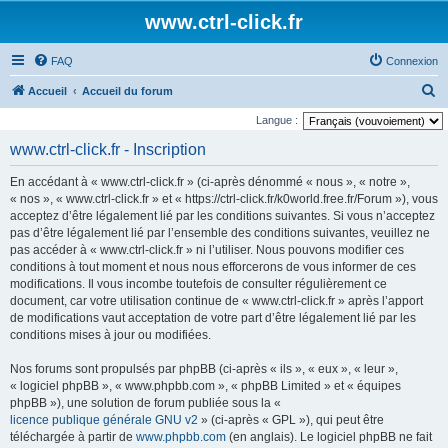
www.ctrl-click.fr
FAQ
Connexion
R
Accueil
Accueil du forum
e
Langue :
c
www.ctrl-click.fr - Inscription
h
En accédant à « www.ctrl-click.fr » (ci-après dénommé « nous », « notre »,
e
« nos », « www.ctrl-click.fr » et « https://ctrl-click.fr/k0world.free.fr/Forum »), vous
r
acceptez d’être légalement lié par les conditions suivantes. Si vous n’acceptez
pas d’être légalement lié par l’ensemble des conditions suivantes, veuillez ne
c
pas accéder à « www.ctrl-click.fr » ni l’utiliser. Nous pouvons modifier ces
h
conditions à tout moment et nous nous efforcerons de vous informer de ces
e
modifications. Il vous incombe toutefois de consulter régulièrement ce
document, car votre utilisation continue de « www.ctrl-click.fr » après l’apport
r
de modifications vaut acceptation de votre part d’être légalement lié par les
conditions mises à jour ou modifiées.
Nos forums sont propulsés par phpBB (ci-après « ils », « eux », « leur »,
« logiciel phpBB », « www.phpbb.com », « phpBB Limited » et « équipes
phpBB »), une solution de forum publiée sous la «
licence publique générale GNU v2
» (ci-après « GPL »), qui peut être
téléchargée à partir de
www.phpbb.com
(en anglais). Le logiciel phpBB ne fait