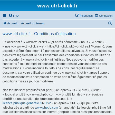
www.ctrl-click.fr
FAQ
Inscription
Connexion
R
Accueil
Accueil du forum
e
www.ctrl-click.fr - Conditions d’utilisation
c
h
En accédant à « www.ctrl-click.fr » (ci-après dénommé « nous », « notre »,
« nos », « www.ctrl-click.fr » et « https://ctrl-click.fr/k0world.free.fr/Forum »), vous
e
acceptez d’être légalement lié par les conditions suivantes. Si vous n’acceptez
r
pas d’être légalement lié par l’ensemble des conditions suivantes, veuillez ne
pas accéder à « www.ctrl-click.fr » ni l’utiliser. Nous pouvons modifier ces
c
conditions à tout moment et nous nous efforcerons de vous informer de ces
h
modifications. Il vous incombe toutefois de consulter régulièrement ce
document, car votre utilisation continue de « www.ctrl-click.fr » après l’apport
e
de modifications vaut acceptation de votre part d’être légalement lié par les
r
conditions mises à jour ou modifiées.
Nos forums sont propulsés par phpBB (ci-après « ils », « eux », « leur »,
« logiciel phpBB », « www.phpbb.com », « phpBB Limited » et « équipes
phpBB »), une solution de forum publiée sous la «
licence publique générale GNU v2
» (ci-après « GPL »), qui peut être
téléchargée à partir de
www.phpbb.com
(en anglais). Le logiciel phpBB ne fait
que faciliter les discussions sur Internet ; phpBB Limited n’est pas responsable