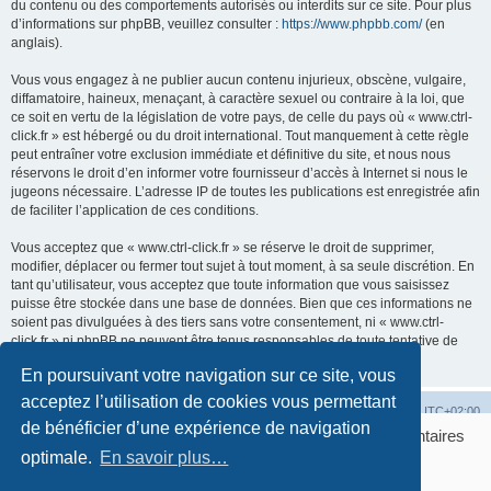
du contenu ou des comportements autorisés ou interdits sur ce site. Pour plus
d’informations sur phpBB, veuillez consulter :
https://www.phpbb.com/
(en
anglais).
Vous vous engagez à ne publier aucun contenu injurieux, obscène, vulgaire,
diffamatoire, haineux, menaçant, à caractère sexuel ou contraire à la loi, que
ce soit en vertu de la législation de votre pays, de celle du pays où « www.ctrl-
click.fr » est hébergé ou du droit international. Tout manquement à cette règle
peut entraîner votre exclusion immédiate et définitive du site, et nous nous
réservons le droit d’en informer votre fournisseur d’accès à Internet si nous le
jugeons nécessaire. L’adresse IP de toutes les publications est enregistrée afin
de faciliter l’application de ces conditions.
Vous acceptez que « www.ctrl-click.fr » se réserve le droit de supprimer,
modifier, déplacer ou fermer tout sujet à tout moment, à sa seule discrétion. En
tant qu’utilisateur, vous acceptez que toute information que vous saisissez
puisse être stockée dans une base de données. Bien que ces informations ne
soient pas divulguées à des tiers sans votre consentement, ni « www.ctrl-
click.fr » ni phpBB ne peuvent être tenus responsables de toute tentative de
piratage susceptible d’entraîner la compromission des données.
En poursuivant votre navigation sur ce site, vous
acceptez l’utilisation de cookies vous permettant
Accueil
Accueil du forum
Fuseau horaire sur
UTC+02:00
de bénéficier d’une expérience de navigation
Bonjour ! Pourrions-nous activer des services supplémentaires
Développé par
phpBB
® Forum Software © phpBB Limited
pour
optimale.
Marketing / affiliation, Statistiques, Sécurité &
En savoir plus…
Traduction française officielle
©
Qiaeru
Publicité
? Vous pouvez toujours modifier ou retirer votre
Confidentialité
|
Conditions