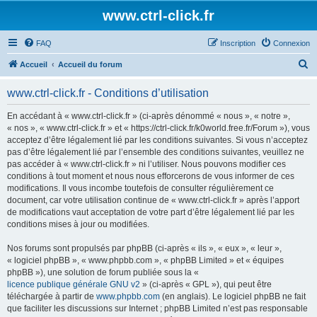
www.ctrl-click.fr
FAQ
Inscription
Connexion
R
Accueil
Accueil du forum
e
www.ctrl-click.fr - Conditions d’utilisation
c
h
En accédant à « www.ctrl-click.fr » (ci-après dénommé « nous », « notre »,
« nos », « www.ctrl-click.fr » et « https://ctrl-click.fr/k0world.free.fr/Forum »), vous
e
acceptez d’être légalement lié par les conditions suivantes. Si vous n’acceptez
r
pas d’être légalement lié par l’ensemble des conditions suivantes, veuillez ne
pas accéder à « www.ctrl-click.fr » ni l’utiliser. Nous pouvons modifier ces
c
conditions à tout moment et nous nous efforcerons de vous informer de ces
h
modifications. Il vous incombe toutefois de consulter régulièrement ce
document, car votre utilisation continue de « www.ctrl-click.fr » après l’apport
e
de modifications vaut acceptation de votre part d’être légalement lié par les
r
conditions mises à jour ou modifiées.
Nos forums sont propulsés par phpBB (ci-après « ils », « eux », « leur »,
« logiciel phpBB », « www.phpbb.com », « phpBB Limited » et « équipes
phpBB »), une solution de forum publiée sous la «
licence publique générale GNU v2
» (ci-après « GPL »), qui peut être
téléchargée à partir de
www.phpbb.com
(en anglais). Le logiciel phpBB ne fait
que faciliter les discussions sur Internet ; phpBB Limited n’est pas responsable