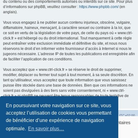
du contenu ou des comportements autorisés ou interdits sur ce site. Pour plus
d’informations sur phpBB, veuillez consulter :
https://www.phpbb.com/
(en
anglais).
Vous vous engagez à ne publier aucun contenu injurieux, obscène, vulgaire,
diffamatoire, haineux, menaçant, à caractère sexuel ou contraire à la loi, que
ce soit en vertu de la législation de votre pays, de celle du pays où « www.ctrl-
click.fr » est hébergé ou du droit international. Tout manquement à cette règle
peut entraîner votre exclusion immédiate et définitive du site, et nous nous
réservons le droit d’en informer votre fournisseur d’accès à Internet si nous le
jugeons nécessaire. L’adresse IP de toutes les publications est enregistrée afin
de faciliter l’application de ces conditions.
Vous acceptez que « www.ctrl-click.fr » se réserve le droit de supprimer,
modifier, déplacer ou fermer tout sujet à tout moment, à sa seule discrétion. En
tant qu’utilisateur, vous acceptez que toute information que vous saisissez
puisse être stockée dans une base de données. Bien que ces informations ne
soient pas divulguées à des tiers sans votre consentement, ni « www.ctrl-
click.fr » ni phpBB ne peuvent être tenus responsables de toute tentative de
piratage susceptible d’entraîner la compromission des données.
En poursuivant votre navigation sur ce site, vous
acceptez l’utilisation de cookies vous permettant
Accueil
Accueil du forum
Fuseau horaire sur
UTC+02:00
de bénéficier d’une expérience de navigation
Bonjour ! Pourrions-nous activer des services supplémentaires
Développé par
phpBB
® Forum Software © phpBB Limited
pour
optimale.
Marketing / affiliation, Statistiques, Sécurité &
En savoir plus…
Traduction française officielle
©
Qiaeru
Publicité
? Vous pouvez toujours modifier ou retirer votre
Confidentialité
|
Conditions