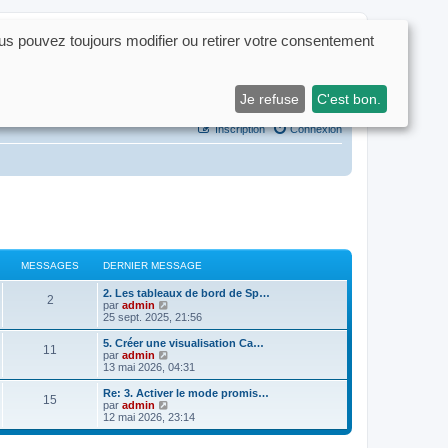
us pouvez toujours modifier ou retirer votre consentement
Rechercher
Recherche avancé
Je refuse
C'est bon.
Inscription
Connexion
MESSAGES
DERNIER MESSAGE
D
2. Les tableaux de bord de Sp…
M
2
e
C
par
admin
r
o
25 sept. 2025, 21:56
e
n
n
i
s
D
5. Créer une visualisation Ca…
M
11
s
e
u
e
C
par
admin
r
l
r
o
13 mai 2026, 04:31
e
s
m
t
n
n
e
e
i
s
D
Re: 3. Activer le mode promis…
M
15
s
s
r
a
e
u
e
C
par
admin
s
l
r
l
r
o
12 mai 2026, 23:14
e
a
e
s
m
t
g
n
n
g
d
e
e
i
s