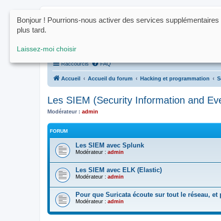
Bonjour ! Pourrions-nous activer des services supplémentaires
www.ctrl-click.fr
plus tard.
Le forum de la programmation, du h
Laissez-moi choisir
Raccourcis
FAQ
Accueil
Accueil du forum
Hacking et programmation
S
Les SIEM (Security Information and E
Modérateur :
admin
FORUM
Les SIEM avec Splunk
Modérateur :
admin
Les SIEM avec ELK (Elastic)
Modérateur :
admin
Pour que Suricata écoute sur tout le réseau, e
Modérateur :
admin