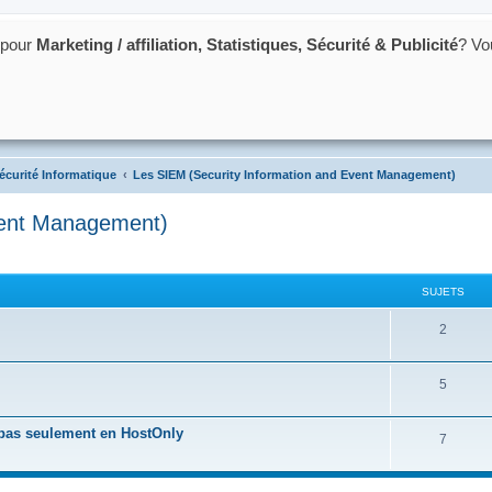
 pour
Marketing / affiliation, Statistiques, Sécurité & Publicité
? Vo
acking et du poker
écurité Informatique
Les SIEM (Security Information and Event Management)
vent Management)
SUJETS
S
2
u
S
5
j
u
e
t pas seulement en HostOnly
S
7
j
t
u
e
s