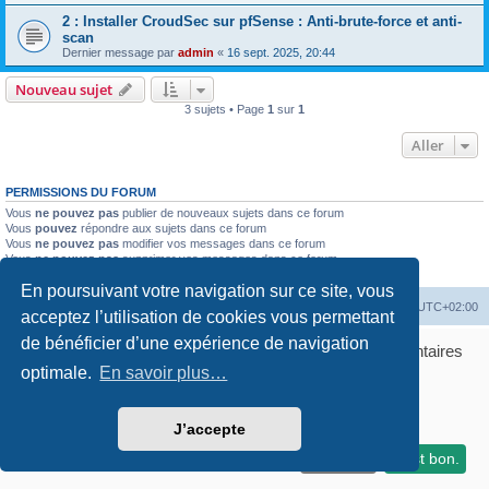
2 : Installer CroudSec sur pfSense : Anti-brute-force et anti-
scan
Dernier message par
admin
«
16 sept. 2025, 20:44
Nouveau sujet
3 sujets • Page
1
sur
1
Aller
PERMISSIONS DU FORUM
Vous
ne pouvez pas
publier de nouveaux sujets dans ce forum
Vous
pouvez
répondre aux sujets dans ce forum
Vous
ne pouvez pas
modifier vos messages dans ce forum
Vous
ne pouvez pas
supprimer vos messages dans ce forum
Vous
ne pouvez pas
transférer de pièces jointes dans ce forum
En poursuivant votre navigation sur ce site, vous
Accueil
Accueil du forum
Fuseau horaire sur
UTC+02:00
acceptez l’utilisation de cookies vous permettant
de bénéficier d’une expérience de navigation
Développé par
phpBB
® Forum Software © phpBB Limited
Bonjour ! Pourrions-nous activer des services supplémentaires
Traduction française officielle
©
Qiaeru
pour
optimale.
Marketing / affiliation, Statistiques, Sécurité &
En savoir plus…
Confidentialité
|
Conditions
Publicité
? Vous pouvez toujours modifier ou retirer votre
GERER MES COOKIES
consentement plus tard.
Certains liens sur ce site sont des liens affilies Amazon. En savoir plus
J’accepte
Laissez-moi choisir
Je refuse
C'est bon.