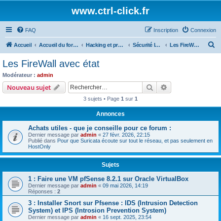
www.ctrl-click.fr
FAQ
Inscription
Connexion
R
Accueil
Accueil du forum
Hacking et programmation
Sécurité Informatique
Les FireWall avec état
e
Les FireWall avec état
c
Modérateur :
admin
h
Rechercher
Recherche avanc
Nouveau sujet
e
3 sujets • Page
1
sur
1
r
Annonces
c
Achats utiles - que je conseille pour ce forum :
h
Dernier message par
admin
«
27 févr. 2026, 22:15
e
Publié dans
Pour que Suricata écoute sur tout le réseau, et pas seulement en
HostOnly
r
Sujets
1 : Faire une VM pfSense 8.2.1 sur Oracle VirtualBox
Dernier message par
admin
«
09 mai 2026, 14:19
Réponses :
2
3 : Installer Snort sur Pfsense : IDS (Intrusion Detection
System) et IPS (Introsion Prevention System)
Dernier message par
admin
«
16 sept. 2025, 23:54