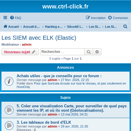
www.ctrl-click.fr
FAQ
Inscription
Connexion
R
Accueil
Accueil du forum
Hacking et programmation
Sécurité Informatique
Les SIEM (Security Information and Event Management)
Les SIEM avec ELK (Elastic)
e
Les SIEM avec ELK (Elastic)
c
Modérateur :
admin
h
Rechercher
Recherche avanc
Nouveau sujet
e
5 sujets • Page
1
sur
1
r
Annonces
c
Achats utiles - que je conseille pour ce forum :
h
Dernier message par
admin
«
27 févr. 2026, 22:15
e
Publié dans
Pour que Suricata écoute sur tout le réseau, et pas seulement en
HostOnly
r
Sujets
5. Créer une visualisation Carte, pour surveiller de quel pays
viennent les IP, et où ils vont (Géolocalisations).
Dernier message par
admin
«
13 mai 2026, 04:31
3. Les tableaux de bord d'ELK
Dernier message par
admin
«
29 avr. 2026, 21:30
Réponses :
2