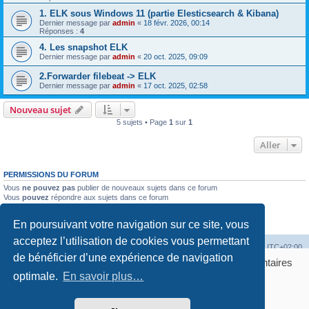
1. ELK sous Windows 11 (partie Elesticsearch & Kibana)
Dernier message par
admin
«
18 févr. 2026, 00:14
Réponses :
4
4. Les snapshot ELK
Dernier message par
admin
«
20 oct. 2025, 09:09
2.Forwarder filebeat -> ELK
Dernier message par
admin
«
17 oct. 2025, 02:58
Nouveau sujet
5 sujets • Page
1
sur
1
Aller
PERMISSIONS DU FORUM
Vous
ne pouvez pas
publier de nouveaux sujets dans ce forum
Vous
pouvez
répondre aux sujets dans ce forum
Vous
ne pouvez pas
modifier vos messages dans ce forum
Vous
ne pouvez pas
supprimer vos messages dans ce forum
En poursuivant votre navigation sur ce site, vous
Vous
ne pouvez pas
transférer de pièces jointes dans ce forum
acceptez l’utilisation de cookies vous permettant
Accueil
Accueil du forum
Fuseau horaire sur
UTC+02:00
de bénéficier d’une expérience de navigation
Bonjour ! Pourrions-nous activer des services supplémentaires
Développé par
phpBB
® Forum Software © phpBB Limited
pour
optimale.
Marketing / affiliation, Statistiques, Sécurité &
En savoir plus…
Traduction française officielle
©
Qiaeru
Publicité
? Vous pouvez toujours modifier ou retirer votre
Confidentialité
|
Conditions
consentement plus tard.
GERER MES COOKIES