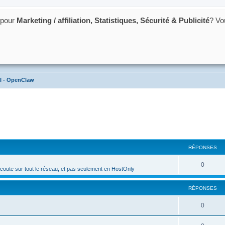
 pour
Marketing / affiliation, Statistiques, Sécurité & Publicité
? Vo
acking et du poker
I - OpenClaw
cher
cherche avancée
RÉPONSES
R
0
coute sur tout le réseau, et pas seulement en HostOnly
é
RÉPONSES
p
o
R
0
n
é