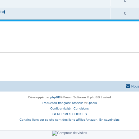
R
0
s
p
é
e
ie)
o
R
0
p
s
n
é
o
s
p
n
e
o
s
s
n
e
s
s
e
s
Nous
Développé par
phpBB
® Forum Software © phpBB Limited
Traduction française officielle
©
Qiaeru
Confidentialité
|
Conditions
GERER MES COOKIES
Certains liens sur ce site sont des liens affilies Amazon. En savoir plus