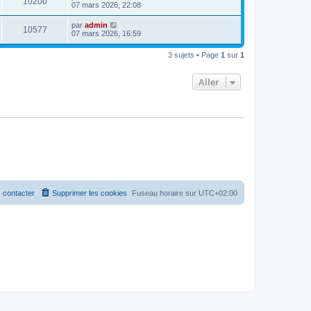
V
10200
i
a
e
07 mars 2026, 22:08
e
e
g
r
r
u
e
n
D
par
admin
s
m
V
10577
i
e
07 mars 2026, 16:59
e
e
e
r
s
r
u
n
s
s
m
3 sujets • Page
1
sur
1
i
a
e
e
e
g
s
r
e
s
Aller
s
m
a
e
g
s
e
s
a
g
e
 contacter
Supprimer les cookies
Fuseau horaire sur
UTC+02:00