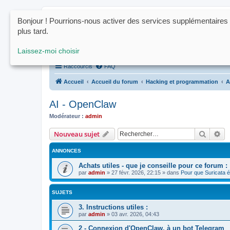
Bonjour ! Pourrions-nous activer des services supplémentaires
www.ctrl-click.fr
plus tard.
Le forum de la programmation, du h
Laissez-moi choisir
Raccourcis
FAQ
Accueil
Accueil du forum
Hacking et programmation
A
AI - OpenClaw
Modérateur :
admin
Recher
Re
Nouveau sujet
ANNONCES
Achats utiles - que je conseille pour ce forum :
par
admin
»
27 févr. 2026, 22:15
» dans
Pour que Suricata é
SUJETS
3. Instructions utiles :
par
admin
»
03 avr. 2026, 04:43
2 - Connexion d'OpenClaw, à un bot Telegram