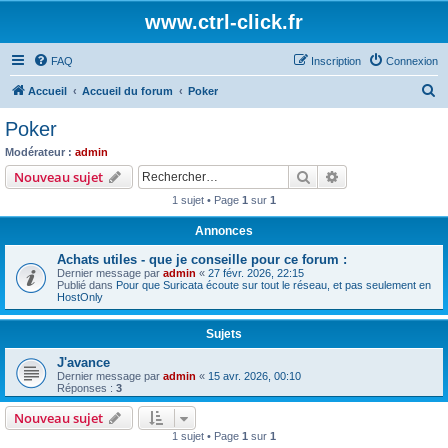
www.ctrl-click.fr
FAQ
Inscription
Connexion
R
Accueil
Accueil du forum
Poker
e
Poker
c
Modérateur :
admin
h
Rechercher
Recherche avanc
Nouveau sujet
e
1 sujet • Page
1
sur
1
r
Annonces
c
Achats utiles - que je conseille pour ce forum :
h
Dernier message par
admin
«
27 févr. 2026, 22:15
e
Publié dans
Pour que Suricata écoute sur tout le réseau, et pas seulement en
HostOnly
r
Sujets
J'avance
Dernier message par
admin
«
15 avr. 2026, 00:10
Réponses :
3
Nouveau sujet
1 sujet • Page
1
sur
1