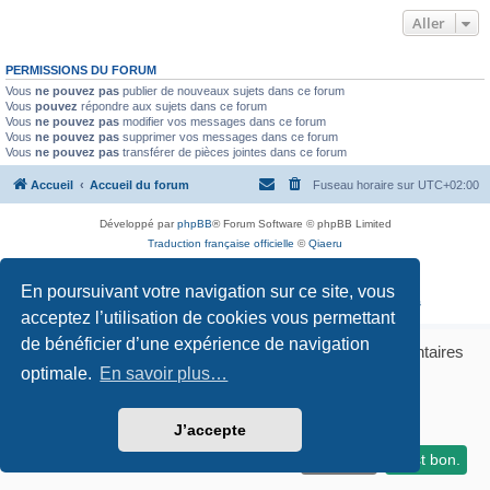
Aller
PERMISSIONS DU FORUM
Vous
ne pouvez pas
publier de nouveaux sujets dans ce forum
Vous
pouvez
répondre aux sujets dans ce forum
Vous
ne pouvez pas
modifier vos messages dans ce forum
Vous
ne pouvez pas
supprimer vos messages dans ce forum
Vous
ne pouvez pas
transférer de pièces jointes dans ce forum
Accueil
Accueil du forum
Fuseau horaire sur
UTC+02:00
Développé par
phpBB
® Forum Software © phpBB Limited
Traduction française officielle
©
Qiaeru
Confidentialité
|
Conditions
GERER MES COOKIES
En poursuivant votre navigation sur ce site, vous
Certains liens sur ce site sont des liens affilies Amazon. En savoir plus
acceptez l’utilisation de cookies vous permettant
de bénéficier d’une expérience de navigation
Bonjour ! Pourrions-nous activer des services supplémentaires
pour
optimale.
Marketing / affiliation, Statistiques, Sécurité &
En savoir plus…
Publicité
? Vous pouvez toujours modifier ou retirer votre
consentement plus tard.
J’accepte
Laissez-moi choisir
Je refuse
C'est bon.