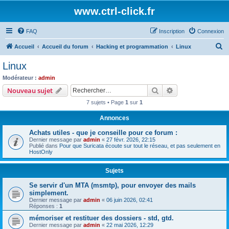
www.ctrl-click.fr
FAQ
Inscription
Connexion
R
Accueil
Accueil du forum
Hacking et programmation
Linux
e
Linux
c
Modérateur :
admin
h
Rechercher
Recherche avanc
Nouveau sujet
e
7 sujets • Page
1
sur
1
r
Annonces
c
Achats utiles - que je conseille pour ce forum :
h
Dernier message par
admin
«
27 févr. 2026, 22:15
e
Publié dans
Pour que Suricata écoute sur tout le réseau, et pas seulement en
HostOnly
r
Sujets
Se servir d'un MTA (msmtp), pour envoyer des mails
simplement.
Dernier message par
admin
«
06 juin 2026, 02:41
Réponses :
1
mémoriser et restituer des dossiers - std, gtd.
Dernier message par
admin
«
22 mai 2026, 12:29