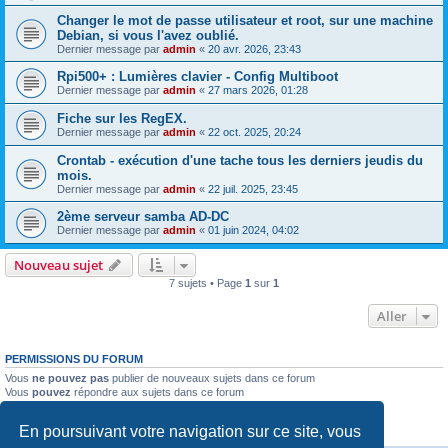
Changer le mot de passe utilisateur et root, sur une machine
Debian, si vous l'avez oublié.
Dernier message par
admin
«
20 avr. 2026, 23:43
Rpi500+ : Lumières clavier - Config Multiboot
Dernier message par
admin
«
27 mars 2026, 01:28
Fiche sur les RegEX.
Dernier message par
admin
«
22 oct. 2025, 20:24
Crontab - exécution d'une tache tous les derniers jeudis du
mois.
Dernier message par
admin
«
22 juil. 2025, 23:45
2ème serveur samba AD-DC
Dernier message par
admin
«
01 juin 2024, 04:02
Nouveau sujet
7 sujets • Page
1
sur
1
Aller
PERMISSIONS DU FORUM
Vous
ne pouvez pas
publier de nouveaux sujets dans ce forum
Vous
pouvez
répondre aux sujets dans ce forum
Vous
ne pouvez pas
modifier vos messages dans ce forum
Vous
ne pouvez pas
supprimer vos messages dans ce forum
En poursuivant votre navigation sur ce site, vous
Vous
ne pouvez pas
transférer de pièces jointes dans ce forum