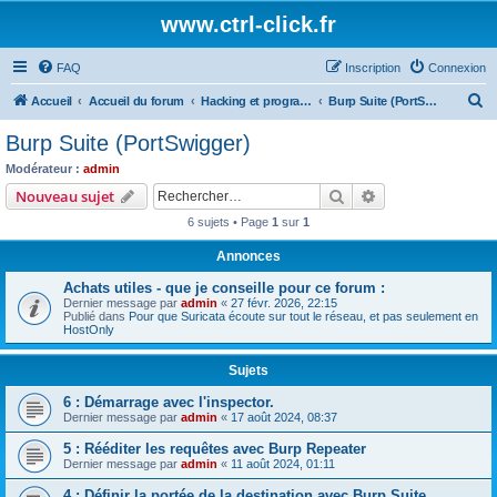
www.ctrl-click.fr
FAQ
Inscription
Connexion
R
Accueil
Accueil du forum
Hacking et programmation
Burp Suite (PortSwigger)
e
Burp Suite (PortSwigger)
c
Modérateur :
admin
h
Rechercher
Recherche avanc
Nouveau sujet
e
6 sujets • Page
1
sur
1
r
Annonces
c
Achats utiles - que je conseille pour ce forum :
h
Dernier message par
admin
«
27 févr. 2026, 22:15
e
Publié dans
Pour que Suricata écoute sur tout le réseau, et pas seulement en
HostOnly
r
Sujets
6 : Démarrage avec l'inspector.
Dernier message par
admin
«
17 août 2024, 08:37
5 : Rééditer les requêtes avec Burp Repeater
Dernier message par
admin
«
11 août 2024, 01:11
4 : Définir la portée de la destination avec Burp Suite