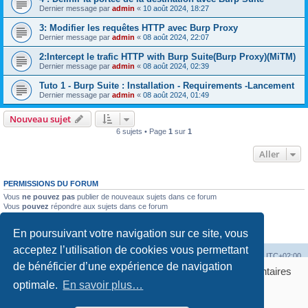
Dernier message par
admin
«
10 août 2024, 18:27
3: Modifier les requêtes HTTP avec Burp Proxy
Dernier message par
admin
«
08 août 2024, 22:07
2:Intercept le trafic HTTP with Burp Suite(Burp Proxy)(MiTM)
Dernier message par
admin
«
08 août 2024, 02:39
Tuto 1 - Burp Suite : Installation - Requirements -Lancement
Dernier message par
admin
«
08 août 2024, 01:49
Nouveau sujet
6 sujets • Page
1
sur
1
Aller
PERMISSIONS DU FORUM
Vous
ne pouvez pas
publier de nouveaux sujets dans ce forum
Vous
pouvez
répondre aux sujets dans ce forum
Vous
ne pouvez pas
modifier vos messages dans ce forum
Vous
ne pouvez pas
supprimer vos messages dans ce forum
En poursuivant votre navigation sur ce site, vous
Vous
ne pouvez pas
transférer de pièces jointes dans ce forum
acceptez l’utilisation de cookies vous permettant
Accueil
Accueil du forum
Fuseau horaire sur
UTC+02:00
de bénéficier d’une expérience de navigation
Bonjour ! Pourrions-nous activer des services supplémentaires
Développé par
phpBB
® Forum Software © phpBB Limited
pour
optimale.
Marketing / affiliation, Statistiques, Sécurité &
En savoir plus…
Traduction française officielle
©
Qiaeru
Publicité
? Vous pouvez toujours modifier ou retirer votre
Confidentialité
|
Conditions