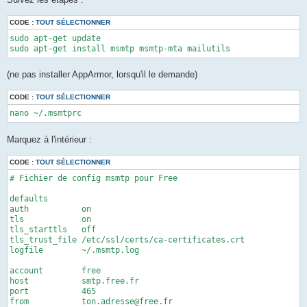
CODE :
TOUT SÉLECTIONNER
sudo apt-get update

(ne pas installer AppArmor, lorsqu'il le demande)
CODE :
TOUT SÉLECTIONNER
Marquez à l'intérieur :
CODE :
TOUT SÉLECTIONNER
# Fichier de config msmtp pour Free

defaults

auth           on

tls            on

tls_starttls   off

tls_trust_file /etc/ssl/certs/ca-certificates.crt

logfile        ~/.msmtp.log

account        free

host           smtp.free.fr

port           465

from           ton.adresse@free.fr
