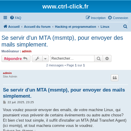
www.ctrl-click.fr
FAQ
Inscription
Connexion
R
Accueil
Accueil du forum
Hacking et programmation
Linux
e
Se servir d'un MTA (msmtp), pour envoyer des
c
mails simplement.
h
Modérateur :
admin
e
Rechercher
Recherche 
Répondre
r
2 messages • Page
1
sur
1
c
admin
h
Site Admin
e
Se servir d'un MTA (msmtp), pour envoyer des mails
r
simplement.
M
22 juil. 2025, 23:25
e
s
Vous voulez pouvoir envoyer des emails, de votre machine Linux, qui
s
pourraient vous prévenir de certains événements ou autre autre chose?
a
g
Et bien c'est tout simple, il suffit d'installer un MTA (Mail Transfert Agent)
e
(ici msmtp), et tout machera comme vous le voudrez.
Suivez les étapes :