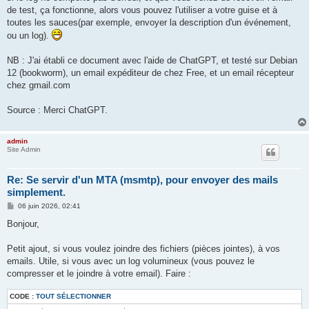
de test, ça fonctionne, alors vous pouvez l'utiliser a votre guise et à
toutes les sauces(par exemple, envoyer la description d'un événement,
ou un log).
NB : J'ai établi ce document avec l'aide de ChatGPT, et testé sur Debian
12 (bookworm), un email expéditeur de chez Free, et un email récepteur
chez gmail.com
Source : Merci ChatGPT.
admin
Site Admin
Re: Se servir d'un MTA (msmtp), pour envoyer des mails
simplement.
M
06 juin 2026, 02:41
e
s
Bonjour,
s
a
g
Petit ajout, si vous voulez joindre des fichiers (pièces jointes), à vos
e
emails. Utile, si vous avec un log volumineux (vous pouvez le
compresser et le joindre à votre email). Faire :
CODE :
TOUT SÉLECTIONNER