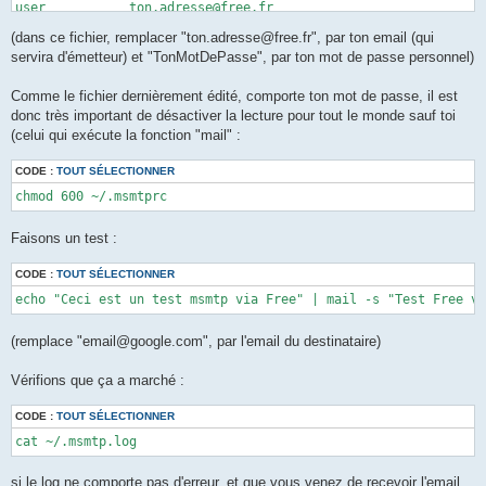
user           ton.adresse@free.fr

password       TonMotDePasse

(dans ce fichier, remplacer "ton.adresse@free.fr", par ton email (qui
servira d'émetteur) et "TonMotDePasse", par ton mot de passe personnel)
Comme le fichier dernièrement édité, comporte ton mot de passe, il est
donc très important de désactiver la lecture pour tout le monde sauf toi
(celui qui exécute la fonction "mail" :
CODE :
TOUT SÉLECTIONNER
Faisons un test :
CODE :
TOUT SÉLECTIONNER
(remplace "email@google.com", par l'email du destinataire)
Vérifions que ça a marché :
CODE :
TOUT SÉLECTIONNER
si le log ne comporte pas d'erreur, et que vous venez de recevoir l'email