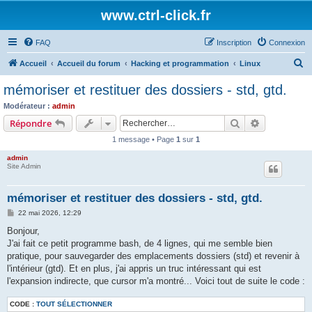
www.ctrl-click.fr
FAQ
Inscription
Connexion
R
Accueil
Accueil du forum
Hacking et programmation
Linux
e
mémoriser et restituer des dossiers - std, gtd.
c
Modérateur :
admin
h
Rechercher
Recherche 
Répondre
e
1 message • Page
1
sur
1
r
admin
c
Site Admin
h
mémoriser et restituer des dossiers - std, gtd.
e
M
22 mai 2026, 12:29
r
e
s
Bonjour,
s
J'ai fait ce petit programme bash, de 4 lignes, qui me semble bien
a
g
pratique, pour sauvegarder des emplacements dossiers (std) et revenir à
e
l'intérieur (gtd). Et en plus, j'ai appris un truc intéressant qui est
l'expansion indirecte, que cursor m'a montré... Voici tout de suite le code :
CODE :
TOUT SÉLECTIONNER