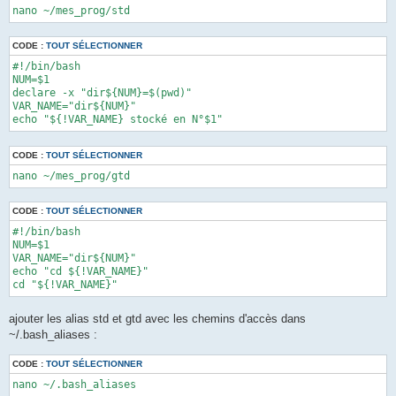
nano ~/mes_prog/std
CODE :
TOUT SÉLECTIONNER
#!/bin/bash

NUM=$1

declare -x "dir${NUM}=$(pwd)"

VAR_NAME="dir${NUM}"

echo "${!VAR_NAME} stocké en N°$1"
CODE :
TOUT SÉLECTIONNER
nano ~/mes_prog/gtd
CODE :
TOUT SÉLECTIONNER
#!/bin/bash

NUM=$1

VAR_NAME="dir${NUM}"

echo "cd ${!VAR_NAME}"

cd "${!VAR_NAME}"
ajouter les alias std et gtd avec les chemins d'accès dans
~/.bash_aliases :
CODE :
TOUT SÉLECTIONNER
nano ~/.bash_aliases