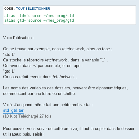
CODE :
TOUT SÉLECTIONNER
alias std='source ~/mes_prog/std'

alias gtd='source ~/mes_prog/gtd'
Voici l'utilisation :
On se trouve par exemple, dans /etc/network, alors on tape :
"std 1"
Ca stocke le répertoire /etc/network , dans la variable "1" .
On revient dans ~/ par exemple, et on tape :
"gtd 1"
Ca nous refait revenir dans /etc/network .
Les noms des variables des dossiers, peuvent être alphanumériques,
commencent par une lettre ou un chiffre.
Voilà. J'ai quand même fait une petite archive tar :
std_gtd.tar
(10 Kio) Téléchargé 27 fois
Pour pouvoir vous servir de cette archive, il faut la copier dans le dossier
utilisateur, puis, saisir :