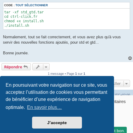
CODE :
TOUT SÉLECTIONNER
tar -xf std_gtd.tar

cd ctrl-click.fr

chmod +x install.sh

./install.sh
Normalement, tout se fait correctement, et vous avez plus qu'à vous
servir des nouvelles fonctions ajoutés, pour std et gtd...
Bonne journée.
Répondre
1 message • Page
1
sur
1
Aller
En poursuivant votre navigation sur ce site, vous
acceptez l’utilisation de cookies vous permettant
Accueil
Accueil du forum
Fuseau horaire sur
UTC+02:00
de bénéficier d’une expérience de navigation
Bonjour ! Pourrions-nous activer des services supplémentaires
Développé par
phpBB
® Forum Software © phpBB Limited
pour
optimale.
Marketing / affiliation, Statistiques, Sécurité &
En savoir plus…
Traduction française officielle
©
Qiaeru
Publicité
? Vous pouvez toujours modifier ou retirer votre
Confidentialité
|
Conditions
consentement plus tard.
GERER MES COOKIES
J’accepte
Certains liens sur ce site sont des liens affilies Amazon. En savoir plus
Laissez-moi choisir
Je refuse
C'est bon.