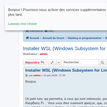
Bonjour ! Pourrions-nous activer des services supplémentaires
www.ctrl-click.fr
plus tard.
Le forum de la programmation, du h
Laissez-moi choisir
Raccourcis
FAQ
Accueil
Accueil du forum
Hacking et programmation
W
Installer WSL (Windows Subsystem for 
Modérateur :
admin
R
Répondre
Installer WSL (Windows Subsystem for Lin
M
par
admin
»
13 juin 2026, 17:35
e
s
Bonjour,
s
a
g
e
Un petit tuto, qui permettra, à ceux qui sont intéressés, p
RaspBerry Pi… Vous vous êtes surement aperçus, que, comme