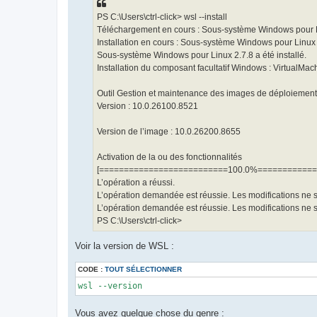
PS C:\Users\ctrl-click> wsl --install
Téléchargement en cours : Sous-système Windows pour L
Installation en cours : Sous-système Windows pour Linux
Sous-système Windows pour Linux 2.7.8 a été installé.
Installation du composant facultatif Windows : VirtualMac
Outil Gestion et maintenance des images de déploiement
Version : 10.0.26100.8521
Version de l’image : 10.0.26200.8655
Activation de la ou des fonctionnalités
[==========================100.0%============
L’opération a réussi.
L’opération demandée est réussie. Les modifications ne s
L’opération demandée est réussie. Les modifications ne s
PS C:\Users\ctrl-click>
Voir la version de WSL :
CODE :
TOUT SÉLECTIONNER
wsl --version
Vous avez quelque chose du genre :