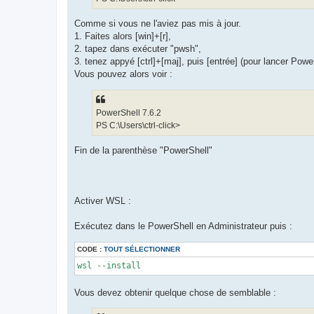
Comme si vous ne l'aviez pas mis à jour.
1. Faites alors [win]+[r],
2. tapez dans exécuter "pwsh",
3. tenez appyé [ctrl]+[maj], puis [entrée] (pour lancer Powe
Vous pouvez alors voir :
PowerShell 7.6.2
PS C:\Users\ctrl-click>
Fin de la parenthèse "PowerShell"
Activer WSL :
Exécutez dans le PowerShell en Administrateur puis :
CODE :
TOUT SÉLECTIONNER
wsl --install
Vous devez obtenir quelque chose de semblable :