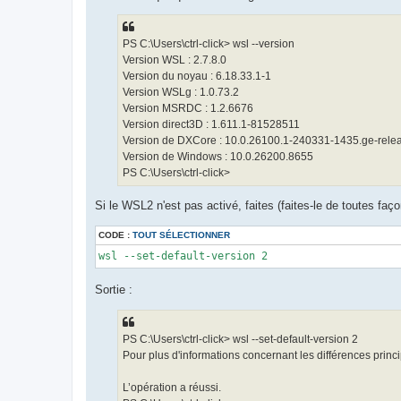
PS C:\Users\ctrl-click> wsl --version
Version WSL : 2.7.8.0
Version du noyau : 6.18.33.1-1
Version WSLg : 1.0.73.2
Version MSRDC : 1.2.6676
Version direct3D : 1.611.1-81528511
Version de DXCore : 10.0.26100.1-240331-1435.ge-rele
Version de Windows : 10.0.26200.8655
PS C:\Users\ctrl-click>
Si le WSL2 n'est pas activé, faites (faites-le de toutes faço
CODE :
TOUT SÉLECTIONNER
wsl --set-default-version 2
Sortie :
PS C:\Users\ctrl-click> wsl --set-default-version 2
Pour plus d'informations concernant les différences princ
L’opération a réussi.