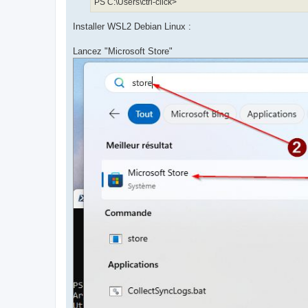
PS C:\Users\ctrl-click>
Installer WSL2 Debian Linux :
Lancez "Microsoft Store"