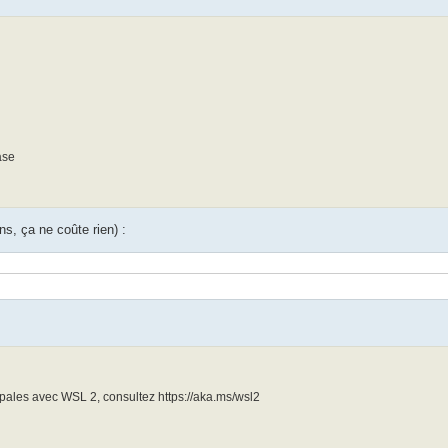
ase
ns, ça ne coûte rien) :
ipales avec WSL 2, consultez https://aka.ms/wsl2