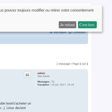
us pouvez toujours modifier ou retirer votre consentement
Rechercher
Recherche avancé
Je refuse
C'est bon.
Inscription
Connexion
1 message • Page
1
sur
1
admin
Site Admin
Messages :
71
Inscription :
18 juil. 2017, 19:18
uble boot/s'acheter un
..), Linux devient