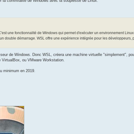
ner la convivialité de Windows avec la souplesse de Linux.
'est une fonctionnalité de Windows qui permet d'exécuter un environnement Linux
un double démarrage. WSL offre une expérience intégrée pour les développeurs, pe
rviseur de Windows. Donc WSL, créera une machine virtuelle "simplement", po
e VirtualBox, ou VMware Workstation.
 au minimum en 2019.