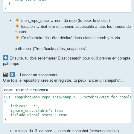
  }

}
mon_repo_snap → nom du repo (tu peux le choisir)
location → doit être un chemin accessible à tous les nœuds du
cluster
Ce répertoire doit être déclaré dans elasticsearch.yml via :
path.repo: ["/mnt/backups/es_snapshots"]
Ensuite, tu dois redémarrer Elasticsearch pour qu’il prenne en compte
path.repo.
— Lancer un snapshotot
Une fois le repository créé et enregistré, tu peux lancer un snapshot :
CODE :
TOUT SÉLECTIONNER
PUT _snapshot/mon_repo_snap/snap_du_3_octobre?wait_for_complet
{

  "indices": "*", 

  "ignore_unavailable": true,

  "include_global_state": true

}
○ snap_du_3_octobre → nom du snapshot (personnalisable)