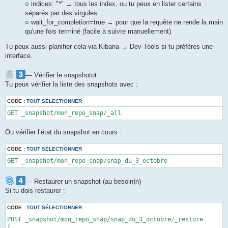
○ indices: "*" → tous les index, ou tu peux en lister certains
séparés par des virgules
○ wait_for_completion=true → pour que la requête ne rende la main
qu'une fois terminé (facile à suivre manuellement)
Tu peux aussi planifier cela via Kibana → Dev Tools si tu préfères une
interface.
— Vérifier le snapshotot
Tu peux vérifier la liste des snapshots avec :
CODE :
TOUT SÉLECTIONNER
GET _snapshot/mon_repo_snap/_all
Ou vérifier l’état du snapshot en cours :
CODE :
TOUT SÉLECTIONNER
GET _snapshot/mon_repo_snap/snap_du_3_octobre
— Restaurer un snapshot (au besoin)n)
Si tu dois restaurer :
CODE :
TOUT SÉLECTIONNER
POST _snapshot/mon_repo_snap/snap_du_3_octobre/_restore

{
