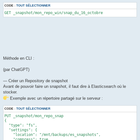
CODE :
TOUT SÉLECTIONNER
GET _snapshot/mon_repo_win/snap_du_16_octobre
Méthode en CLI :
(par ChatGPT)
— Créer un Repository de snapshot
Avant de pouvoir faire un snapshot, il faut dire à Elasticsearch où le
stocker.
Exemple avec un répertoire partagé sur le serveur :
CODE :
TOUT SÉLECTIONNER
PUT _snapshot/mon_repo_snap

{

  "type": "fs",

  "settings": {

    "location": "/mnt/backups/es_snapshots",

    "compress": true
