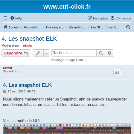
www.ctrl-click.fr
FAQ
Inscription
Connexion
R
Accueil
Accueil du forum
Hacking et programmation
Sécurité Informatique
Les SIEM (Security Information and Event Management)
Les SIEM avec ELK (Elastic)
e
4. Les snapshot ELK
c
Modérateur :
admin
h
Rechercher
Recherche 
Répondre
e
1 message • Page
1
sur
1
r
admin
c
Site Admin
h
4. Les snapshot ELK
e
M
20 oct. 2025, 09:09
r
e
s
Nous allons maintenant créer un Snapshot, afin de pouvoir sauvegarder
s
nos donnés kibana, ou elastic. Et les restaurais au cas où...
a
g
e
Voici la méthode GUI :