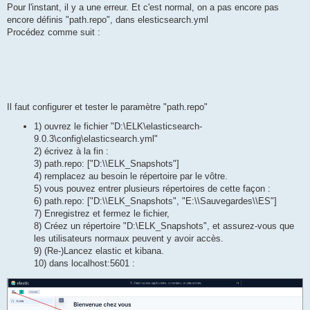
Pour l'instant, il y a une erreur. Et c'est normal, on a pas encore pas
encore définis "path.repo", dans elesticsearch.yml
Procédez comme suit :
Il faut configurer et tester le paramètre "path.repo"
1) ouvrez le fichier "D:\ELK\elasticsearch-
9.0.3\config\elasticsearch.yml"
2) écrivez à la fin :
3) path.repo: ["D:\\ELK_Snapshots"]
4) remplacez au besoin le répertoire par le vôtre.
5) vous pouvez entrer plusieurs répertoires de cette façon :
6) path.repo: ["D:\\ELK_Snapshots", "E:\\Sauvegardes\\ES"]
7) Enregistrez et fermez le fichier,
8) Créez un répertoire "D:\ELK_Snapshots", et assurez-vous que
les utilisateurs normaux peuvent y avoir accès.
9) (Re-)Lancez elastic et kibana.
10) dans localhost:5601 :