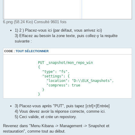
6.png (58.24 Kio) Consulté 9601 fois
1) 2 ) Placez-vous ici (par défaut, vous arrivez ici)
3) Effacez au besoin la zone texte, puis collez-y la requête
suivante :
CODE :
TOUT SÉLECTIONNER
		PUT _snapshot/mon_repo_win

		{

		  "type": "fs",

		  "settings": {

		    "location": "D:\\ELK_Snapshots",

		    "compress": true

		  }

3) Placez-vous après "PUT", puis tapez [ctrl]+[Entrée]
4) Vous devez avoir la réponse correcte, comme ici.
5) Ceci valide, et crée un repostory.
Revenez dans "Menu Kibana -> Management -> Snapshot et
restauration", comme tout au début.