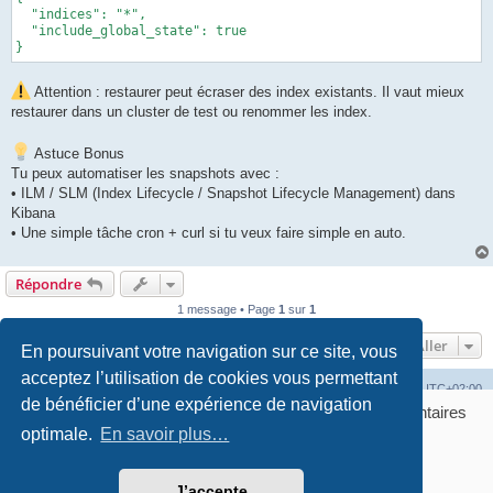
  "indices": "*",

  "include_global_state": true

}
Attention : restaurer peut écraser des index existants. Il vaut mieux
restaurer dans un cluster de test ou renommer les index.
Astuce Bonus
Tu peux automatiser les snapshots avec :
• ILM / SLM (Index Lifecycle / Snapshot Lifecycle Management) dans
Kibana
• Une simple tâche cron + curl si tu veux faire simple en auto.
Répondre
1 message • Page
1
sur
1
Aller
En poursuivant votre navigation sur ce site, vous
acceptez l’utilisation de cookies vous permettant
Accueil
Accueil du forum
Fuseau horaire sur
UTC+02:00
de bénéficier d’une expérience de navigation
Bonjour ! Pourrions-nous activer des services supplémentaires
Développé par
phpBB
® Forum Software © phpBB Limited
pour
optimale.
Marketing / affiliation, Statistiques, Sécurité &
En savoir plus…
Traduction française officielle
©
Qiaeru
Publicité
? Vous pouvez toujours modifier ou retirer votre
Confidentialité
|
Conditions
consentement plus tard.
GERER MES COOKIES
J’accepte